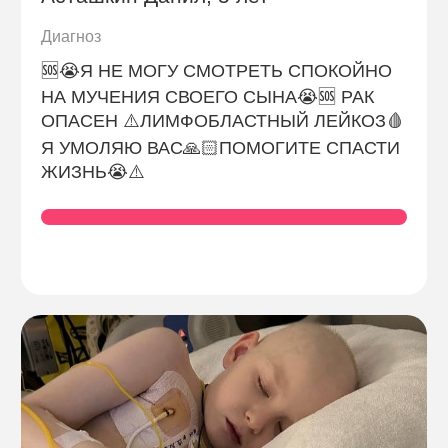
Диагноз
🆘😭Я НЕ МОГУ СМОТРЕТЬ СПОКОЙНО
НА МУЧЕНИЯ СВОЕГО СЫНА😭🆘 РАК
ОПАСЕН ⚠️ЛИМФОБЛАСТНЫЙ ЛЕЙКОЗ🩸
Я УМОЛЯЮ ВАС🙏🏻ПОМОГИТЕ СПАСТИ
ЖИЗНЬ😭⚠️