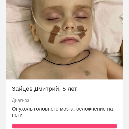
Контакты
Пожертвовать
телефон для связи
+74999610149
e-mail для связи
info@angel-help.ru
Зайцев Дмитрий, 5 лет
Диагноз
Опухоль головного мозга, осложнение на
ноги