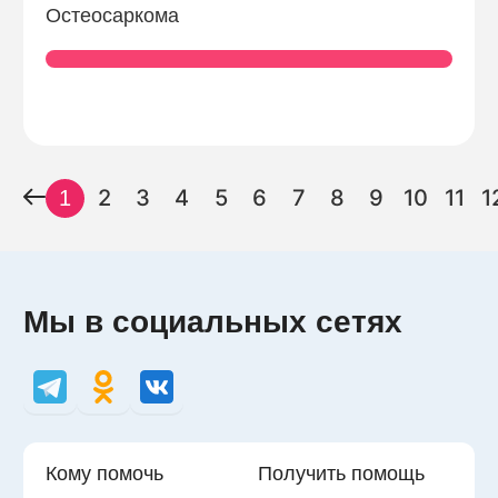
Остеосаркома
2
3
4
5
6
7
8
9
10
11
1
1
Мы в социальных сетях
Кому помочь
Получить помощь