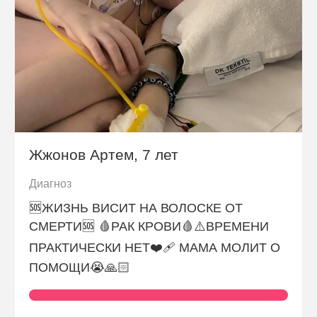
Жжонов Артем, 7 лет
Диагноз
🆘ЖИЗНЬ ВИСИТ НА ВОЛОСКЕ ОТ
СМЕРТИ🆘 🩸РАК КРОВИ🩸⚠️ВРЕМЕНИ
ПРАКТИЧЕСКИ НЕТ❤️‍🩹 МАМА МОЛИТ О
ПОМОЩИ😭🙏🏻