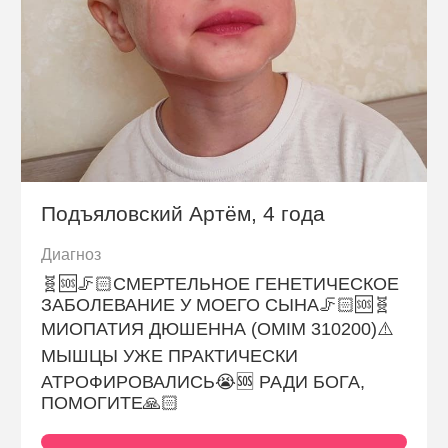
Подъяловский Артём, 4 года
Диагноз
🧬🆘🦵🏻СМЕРТЕЛЬНОЕ ГЕНЕТИЧЕСКОЕ
ЗАБОЛЕВАНИЕ У МОЕГО СЫНА🦵🏻🆘🧬
МИОПАТИЯ ДЮШЕННА (OMIM 310200)⚠️
МЫШЦЫ УЖЕ ПРАКТИЧЕСКИ
АТРОФИРОВАЛИСЬ😭🆘 РАДИ БОГА,
ПОМОГИТЕ🙏🏻