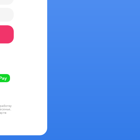
Pay
работку
есенье,
едств