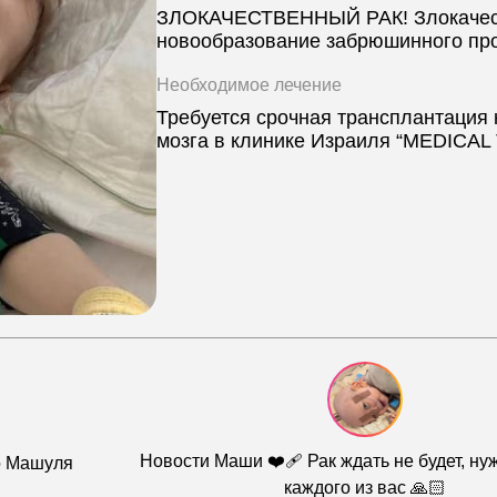
ЗЛОКАЧЕСТВЕННЫЙ РАК! Злокачес
новообразование забрюшинного про
Необходимое лечение
Требуется срочная трансплантация 
мозга в клинике Израиля “MEDICA
Новости Маши ❤️‍🩹 Рак ждать не будет, н
о Машуля
каждого из вас 🙏🏻