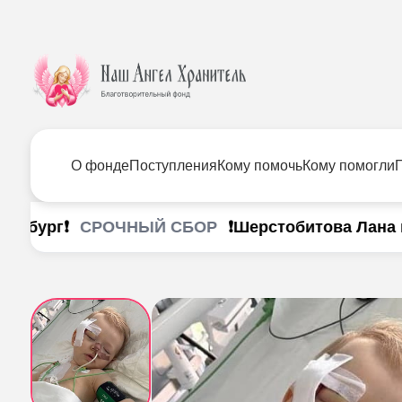
О фонде
Поступления
Кому помочь
Кому помогли
СРОЧНЫЙ СБОР
ург❗
❗Шерстобитова Лана г. Ир