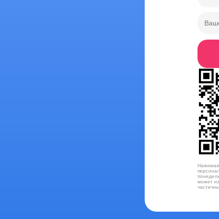
Нажимая 
персонал
понедель
может из
частичны