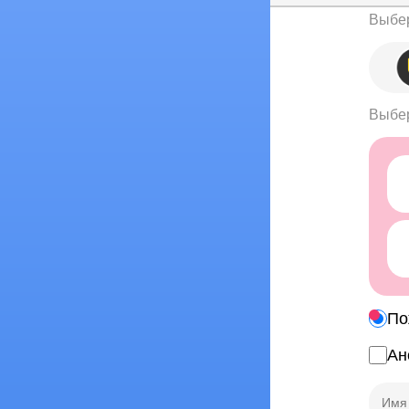
Выбер
Выбер
По
Ан