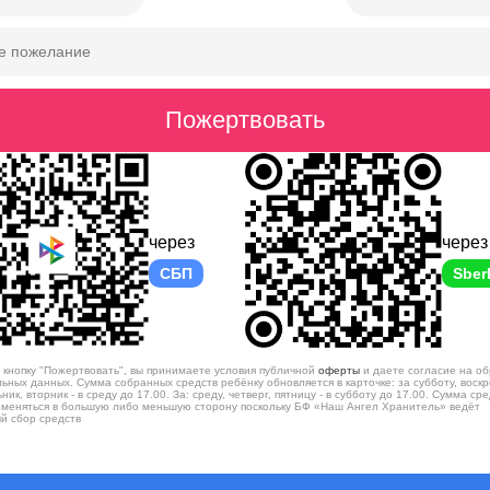
через
через
СБП
Sber
кнопку "Пожертвовать", вы принимаете условия публичной
оферты
и даете согласие на об
ьных данных. Сумма собранных средств ребёнку обновляется в карточке: за субботу, воскр
ник, вторник - в среду до 17.00. За: среду, четверг, пятницу - в субботу до 17.00. Сумма ср
меняться в большую либо меньшую сторону поскольку БФ «Наш Ангел Хранитель» ведёт
й сбор средств