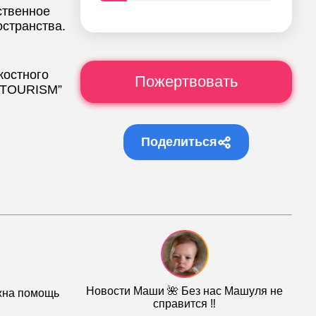
твенное
странства.
костного
Пожертвовать
L TOURISM”
Поделиться
Новости Маши 🌺 Без нас Машуля не
ужна помощь
справится ‼️