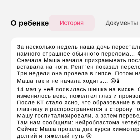
О ребенке
История
Документы
За несколько недель наша дочь перестала
намного страшнее обычного перелома… 
Сначала Маша начала прихрамывать после
вставала на ноги. Рентген показал перело
Три недели она провела в гипсе. Потом на
Маша так и не начала ходить… 😢🕯️
14 мая у неё появилась шишка на виске. 
изменилось веко, пожелтел глаз и произ
После КТ стало ясно, что образование в 
глазницу и распространяется в сторону г
Машу госпитализировали, а затем переве
Там нам сообщили: нейробластома четвёр
Сейчас Маша прошла два курса химиотер
долгий и тяжёлый путь 😢