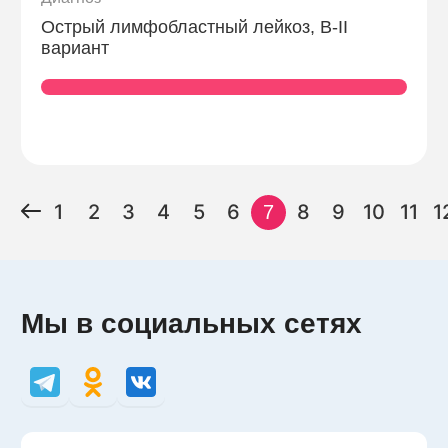
Острый лимфобластный лейкоз, В-II
вариант
1
2
3
4
5
6
8
9
10
11
1
7
Мы в социальных сетях