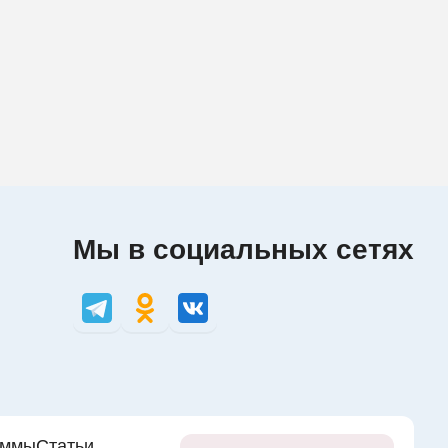
лья 💚
я 💜
Мы в социальных сетях
аммы
Статьи