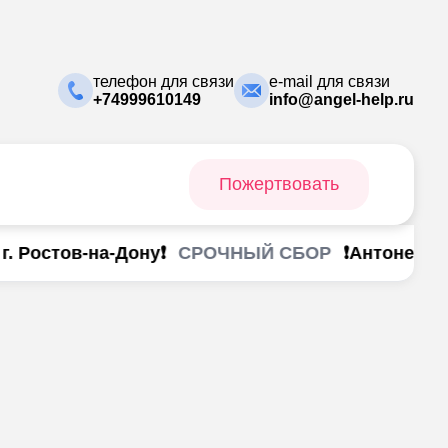
телефон для связи
e-mail для связи
+74999610149
info@angel-help.ru
Пожертвовать
СРОЧНЫЙ СБОР
 Ростов-на-Дону❗
❗Антоненко А
вета 🐰
стасия 💜
м 👼🏻
вета ☘️
вета 🪽
