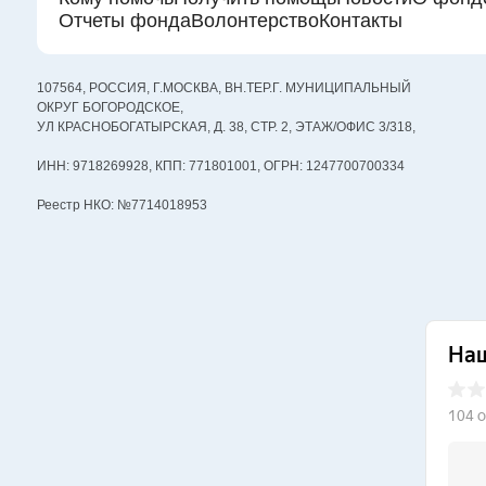
Отчеты фонда
Волонтерство
Контакты
107564, РОССИЯ, Г.МОСКВА, ВН.ТЕР.Г. МУНИЦИПАЛЬНЫЙ
ОКРУГ БОГОРОДСКОЕ,
УЛ КРАСНОБОГАТЫРСКАЯ, Д. 38, СТР. 2, ЭТАЖ/ОФИС 3/318,
ИНН: 9718269928, КПП: 771801001, ОГРН: 1247700700334
Реестр НКО: №7714018953