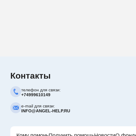
Новости Власов Платон 🧡
Узнать больше
Новости Чигринец Саша 💛
Узнать больше
Узнать больше
Узнать больше
Контакты
телефон для связи:
+74999610149
e-mail для связи:
INFO@ANGEL-HELP.RU
Кому помочь
Получить помощь
Новости
О фонд