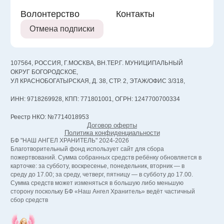
Волонтерство
Контакты
Отмена подписки
107564, РОССИЯ, Г.МОСКВА, ВН.ТЕР.Г. МУНИЦИПАЛЬНЫЙ
ОКРУГ БОГОРОДСКОЕ,
УЛ КРАСНОБОГАТЫРСКАЯ, Д. 38, СТР. 2, ЭТАЖ/ОФИС 3/318,
ИНН: 9718269928, КПП: 771801001, ОГРН: 1247700700334
Реестр НКО: №7714018953
Договор оферты
Политика конфиденциальности
БФ "НАШ АНГЕЛ ХРАНИТЕЛЬ" 2024-2026
Благотворительный фонд использует сайт для сбора
пожертвований. Сумма собранных средств ребёнку обновляется в
карточке: за субботу, воскресенье, понедельник, вторник — в
среду до 17.00; за среду, четверг, пятницу — в субботу до 17.00.
Сумма средств может изменяться в большую либо меньшую
сторону поскольку БФ «Наш Ангел Хранитель» ведёт частичный
сбор средств