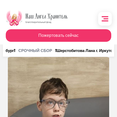
Пожертовать сейчас
О фонде
инбург❗
❗Шерстобитова Лана г. Иркутск❗
СРОЧНЫЙ СБОР
Поступления
Кому помочь
Кому помогли
Получить помощь
Сотрудничество