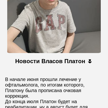
Контакты
Пожертвовать
телефон для связи
+74999610149
Новости Власов Платон 🌷
e-mail для связи
info@angel-help.ru
В начале июня прошли лечение у 
офтальмолога, по итогам которого, 
Платону была прописана очковая 
коррекция.

До конца июля Платон будет на 
реабилитации, ну а август будет для 