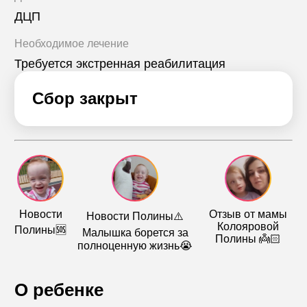
ДЦП
Необходимое лечение
Требуется экстренная реабилитация
Сбор закрыт
Новости
Отзыв от мамы
Новости Полины⚠️
Колояровой
Полины🆘
Малышка борется за
Полины 👼🏻
полноценную жизнь😭
О ребенке