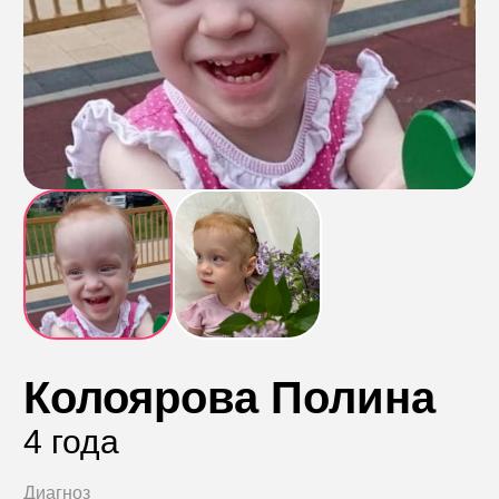
Контакты
Пожертвовать
телефон для связи
+74999610149
e-mail для связи
info@angel-help.ru
Колоярова Полина
4 года
Диагноз