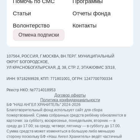
Помочь по СМС
Программы
Статьи
Отчеты фонда
Волонтерство
Контакты
Отмена подписки
107564, РОССИЯ, Г.МОСКВА, ВН.ТЕР.Г. МУНИЦИПАЛЬНЫЙ
ОКРУГ БОГОРОДСКОЕ,
УЛ КРАСНОБОГАТЫРСКАЯ, Д. 38, СТР. 2, ЭТАЖ/ОФИС 3/318,
ИНН: 9718269928, КПП: 771801001, ОГРН: 1247700700334
Реестр НКО: №7714018953
Договор оферты
Политика конфиденциальности
БФ "НАШ АНГЕЛ ХРАНИТЕЛЬ" 2024-2026
Благотворительный фонд использует сайт для сбора
пожертвований. Сумма собранных средств ребёнку обновляется в
карточке: за субботу, воскресенье, понедельник, вторник — в
среду до 17.00; за среду, четверг, пятницу — в субботу до 17.00.
Сумма средств может изменяться в большую либо меньшую
сторону поскольку БФ «Наш Ангел Хранитель» ведёт частичный