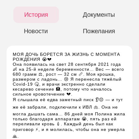
История
Документы
Новости
Пожелания
МОЯ ДОЧЬ БОРЕТСЯ ЗА ЖИЗНЬ С МОМЕНТА
РОЖДЕНИЯ 😭💔
Она появилась на свет 28 сентября 2021 года
👶 на 25-й неделе беременности… Вес — всего
680 грамм ⚖️, рост — 32 см 📏. Моя крошка,
размером с ладонь… 😢 Я перенесла тяжёлый
Covid-19 🤒, и врачи экстренно сделали
кесарево сечение 🏥, потому что началось
сильное кровотечение 💔.
Я слышала её едва заметный писк 👂😔 — и тут
же её забрали, подключили к ИВЛ 🫁. Она не
могла дышать сама… 86 дней моя Полина жила
только благодаря аппаратам 😭, пять раз ей
переливали кровь 💉. Каждый день был как
приговор ⚡, и я молилась, чтобы она не умерла
🙏.