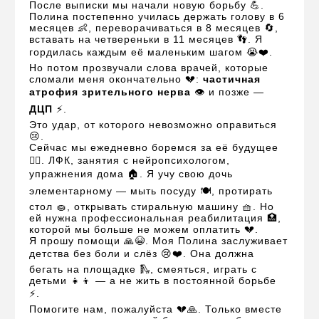
После выписки мы начали новую борьбу 💪.
Полина постепенно училась держать голову в 6
месяцев 👶, переворачиваться в 8 месяцев 🔄,
вставать на четвереньки в 11 месяцев 👣. Я
гордилась каждым её маленьким шагом 😭❤️.
Но потом прозвучали слова врачей, которые
сломали меня окончательно 💔:
частичная
атрофия зрительного нерва
👁️ и позже —
ДЦП
⚡.
Это удар, от которого невозможно оправиться
😢.
Сейчас мы ежедневно боремся за её будущее
🏃‍♀️. ЛФК, занятия с нейропсихологом,
упражнения дома 🏠. Я учу свою дочь
элементарному — мыть посуду 🍽️, протирать
стол 🧽, открывать стиральную машину 🧺. Но
ей нужна профессиональная реабилитация 🏥,
которой мы больше не можем оплатить 💔.
Я прошу помощи 🙏😭. Моя Полина заслуживает
детства без боли и слёз 😢❤️. Она должна
бегать на площадке 🛝, смеяться, играть с
детьми 👧👦 — а не жить в постоянной борьбе
⚡.
Помогите нам, пожалуйста 💔🙏. Только вместе