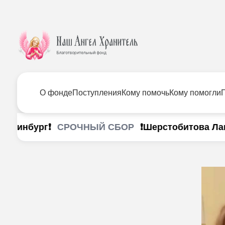
О фонде
Поступления
Кому помочь
Кому помогли
СРОЧНЫЙ СБОР
еринбург❗
❗Шерстобитова Лана г