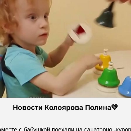
Новости Колоярова Полина💚
месте с бабушкой поехали на санаторно -курортн