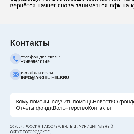
вернётся начнет снова заниматься лфк на к
Контакты
телефон для связи:
+74999610149
e-mail для связи:
INFO@ANGEL-HELP.RU
Кому помочь
Получить помощь
Новости
О фонд
Отчеты фонда
Волонтерство
Контакты
107564, РОССИЯ, Г.МОСКВА, ВН.ТЕР.Г. МУНИЦИПАЛЬНЫЙ
ОКРУГ БОГОРОДСКОЕ,