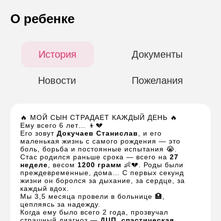
О ребенке
История
Документы
Новости
Пожелания
🔥 МОЙ СЫН СТРАДАЕТ КАЖДЫЙ ДЕНЬ 🔥
Ему всего 6 лет… 👦💔
Его зовут
Докучаев Станислав
, и его
маленькая жизнь с самого рождения — это
боль, борьба и постоянные испытания 😭.
Стас родился раньше срока — всего на
27
неделе
, весом
1200 грамм
👶💔. Роды были
преждевременные, дома… С первых секунд
жизни он боролся за дыхание, за сердце, за
каждый вдох.
Мы 3,5 месяца провели в больнице 🏥,
цепляясь за надежду.
Когда ему было всего 2 года, прозвучал
страшный диагноз —
ДЦП, спастическая