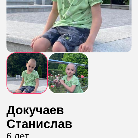
Контакты
Пожертвовать
телефон для связи
+74999610149
e-mail для связи
info@angel-help.ru
Докучаев
Станислав
6 лет