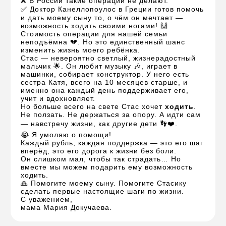
❌ В России такие операции не делают.
✅ Доктор Канеллопоулос в Греции готов помочь
и дать моему сыну то, о чём он мечтает —
возможность ходить своими ногами! 🙌
Стоимость операции для нашей семьи
неподъёмна 💔. Но это единственный шанс
изменить жизнь моего ребёнка.
Стас — невероятно светлый, жизнерадостный
мальчик 🌟. Он любит музыку 🎶, играет в
машинки, собирает конструктор. У него есть
сестра Катя, всего на 10 месяцев старше, и
именно она каждый день поддерживает его,
учит и вдохновляет.
Но больше всего на свете Стас хочет
ходить
.
Не ползать. Не держаться за опору. А идти сам
— навстречу жизни, как другие дети 👣❤️.
😭 Я умоляю о помощи!
Каждый рубль, каждая поддержка — это его шаг
вперёд, это его дорога к жизни без боли.
Он слишком мал, чтобы так страдать… Но
вместе мы можем подарить ему возможность
ходить.
🙏 Помогите моему сыну. Помогите Стасику
сделать первые настоящие шаги по жизни.
С уважением,
мама Мария Докучаева.