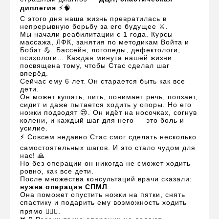
диплегия
⚡🧠.
С этого дня наша жизнь превратилась в
непрерывную борьбу за его будущее ⚔️.
Мы начали реабилитации с 1 года. Курсы
массажа, ЛФК, занятия по методикам Войта и
Бобат 💪. Бассейн, логопеды, дефектологи,
психологи… Каждая минута нашей жизни
посвящена тому, чтобы Стас сделал шаг
вперёд.
Сейчас ему 6 лет. Он старается быть как все
дети.
Он может кушать, пить, понимает речь, ползает,
сидит и даже пытается ходить у опоры. Но его
ножки подводят 😢. Он идёт на носочках, согнув
колени, и каждый шаг для него — это боль и
усилие.
⚡ Совсем недавно Стас смог сделать несколько
самостоятельных шагов. И это стало чудом для
нас! 🙏
Но без операции он никогда не сможет ходить
ровно, как все дети.
После множества консультаций врачи сказали:
нужна операция СПМЛ
.
Она поможет опустить ножки на пятки, снять
спастику и подарить ему возможность ходить
прямо 🚶‍♂️✨.