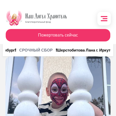
Пожертовать сейчас
О фонде
ринбург❗
❗Шерстобитова Лана г. Иркутск❗
СРОЧНЫЙ СБОР
Поступления
Кому помочь
Кому помогли
Получить помощь
Сотрудничество