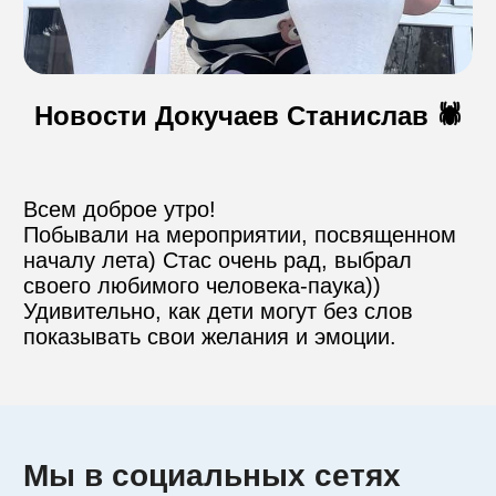
Контакты
Новости Докучаев Станислав 🕷️
Пожертвовать
Всем доброе утро! 

телефон для связи
Побывали на мероприятии, посвященном 
+74999610149
началу лета) Стас очень рад, выбрал 
своего любимого человека-паука)) 
Удивительно, как дети могут без слов 
e-mail для связи
показывать свои желания и эмоции.
info@angel-help.ru
Мы в социальных сетях