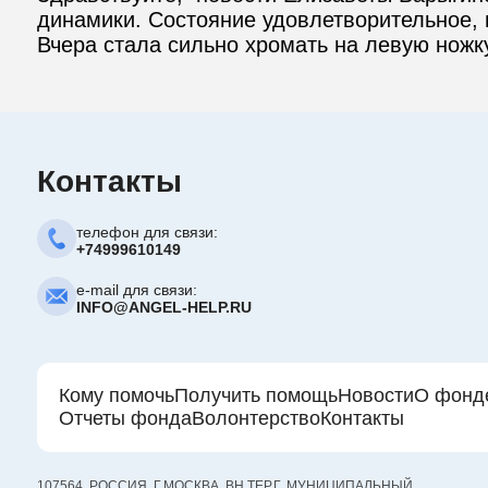
динамики. Состояние удовлетворительное, н
Вчера стала сильно хромать на левую ножку
Контакты
телефон для связи:
+74999610149
e-mail для связи:
INFO@ANGEL-HELP.RU
Кому помочь
Получить помощь
Новости
О фонд
Отчеты фонда
Волонтерство
Контакты
107564, РОССИЯ, Г.МОСКВА, ВН.ТЕР.Г. МУНИЦИПАЛЬНЫЙ