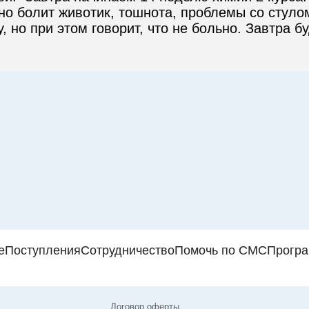
о болит животик, тошнота, проблемы со стулом 
, но при этом говорит, что не больно. Завтра б
е
Поступления
Сотрудничество
Помочь по СМС
Прогр
Договор оферты