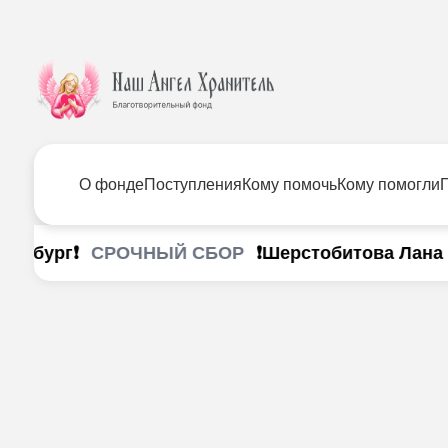
О фонде
Поступления
Кому помочь
Кому помогли
СРОЧНЫЙ СБОР
нбург❗
❗Шерстобитова Лана г. 