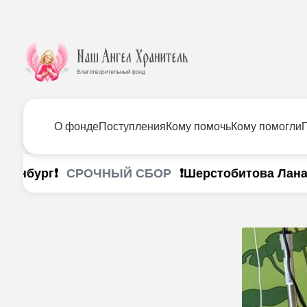
О фонде
Поступления
Кому помочь
Кому помогли
СРОЧНЫЙ СБОР
нбург❗
❗Шерстобитова Лана г. И