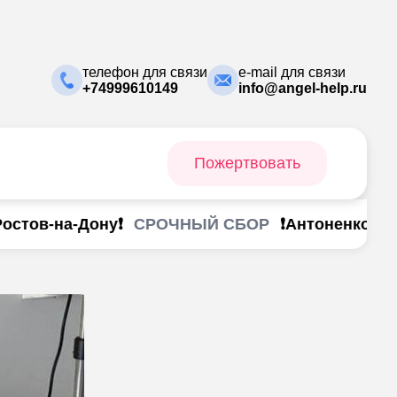
телефон для связи
e-mail для связи
+74999610149
info@angel-help.ru
Пожертвовать
СРОЧНЫЙ СБОР
ов-на-Дону❗
❗Антоненко Анаста