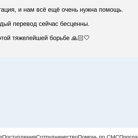
ация, и нам всё ещё очень нужна помощь.

дый перевод сейчас бесценны.

этой тяжелейшей борьбе 🙏🏻🤍
е
Поступления
Сотрудничество
Помочь по СМС
Прогр