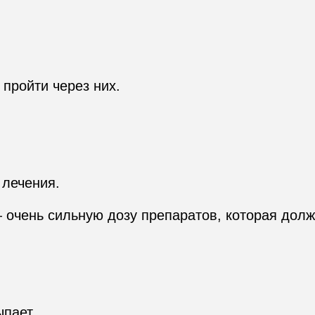
ройти через них. 

лечения.

чень сильную дозу препаратов, которая должна
пает.
