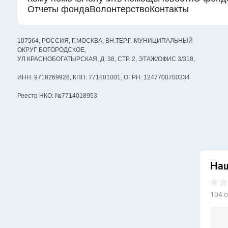
Отчеты фонда
Волонтерство
Контакты
107564, РОССИЯ, Г.МОСКВА, ВН.ТЕР.Г. МУНИЦИПАЛЬНЫЙ
ОКРУГ БОГОРОДСКОЕ,
УЛ КРАСНОБОГАТЫРСКАЯ, Д. 38, СТР. 2, ЭТАЖ/ОФИС 3/318,
ИНН: 9718269928, КПП: 771801001, ОГРН: 1247700700334
Реестр НКО: №7714018953