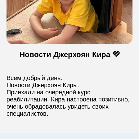
Контакты
Пожертвовать
Новости Джерхоян Кира 💜
телефон для связи
+74999610149
Всем добрый день. 

Новости Джерхоян Киры.

e-mail для связи
Приехали на очередной курс 
info@angel-help.ru
реабилитации. Кира настроена позитивно, 
очень обрадовалась увидеть своих 
специалистов.