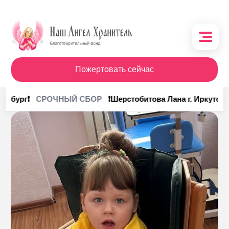
Пожертовать сейчас
О фонде
инбург❗
❗Шерстобитова Лана г. Иркутск❗
СРОЧНЫЙ СБОР
Поступления
Кому помочь
Кому помогли
Получить помощь
Сотрудничество