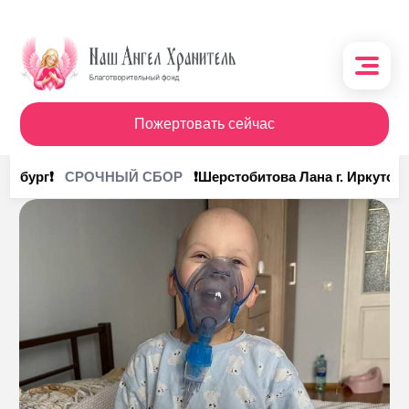
Пожертовать сейчас
О фонде
инбург❗
❗Шерстобитова Лана г. Иркутск❗
СРОЧНЫЙ СБОР
Поступления
Кому помочь
Кому помогли
Получить помощь
Сотрудничество