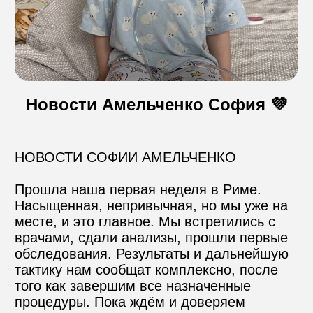
Контакты
Пожертвовать
Новости Амельченко София 💜
телефон для связи
НОВОСТИ СОФИИ АМЕЛЬЧЕНКО

+74999610149
Прошла наша первая неделя в Риме. 
e-mail для связи
Насыщенная, непривычная, но мы уже на 
info@angel-help.ru
месте, и это главное. Мы встретились с 
врачами, сдали анализы, прошли первые 
обследования. Результаты и дальнейшую 
тактику нам сообщат комплексно, после 
того как завершим все назначенные 
процедуры. Пока ждём и доверяем 