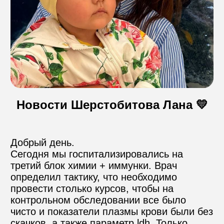
Контакты
Пожертвовать
Новости Шерстобитова Лана 💛
телефон для связи
+74999610149
Добрый день. 

e-mail для связи
info@angel-help.ru
Сегодня мы госпитализировались на 
третий блок химии + иммунки. Врач 
определил тактику, что необходимо 
провести столько курсов, чтобы на 
контрольном обследовании все было 
чисто и показатели плазмы крови были без 
скачков, а также параметр ldh. Только 