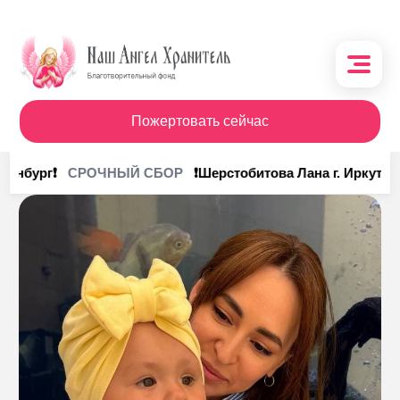
Пожертовать сейчас
О фонде
ринбург❗
❗Шерстобитова Лана г. Иркутск❗
СРОЧНЫЙ СБОР
Поступления
Кому помочь
Кому помогли
Получить помощь
Сотрудничество