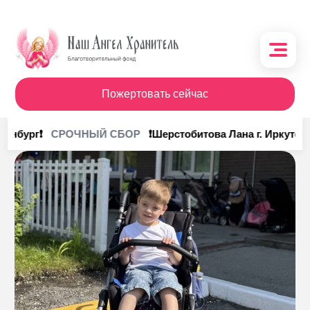
Пожертовать сейчас
О фонде
инбург❗
❗Шерстобитова Лана г. Иркутск❗
СРОЧНЫЙ СБОР
Поступления
Кому помочь
Кому помогли
Получить помощь
Сотрудничество