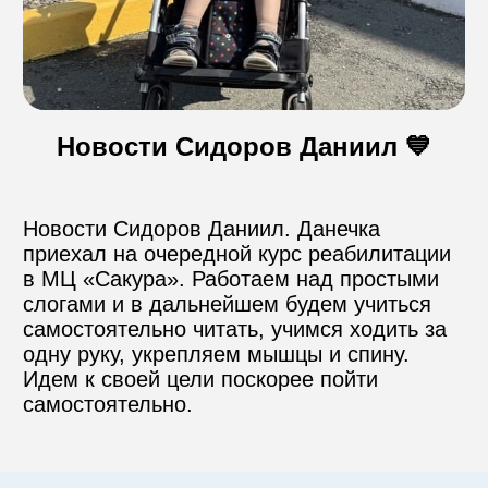
Контакты
Новости Сидоров Даниил 💙
Пожертвовать
телефон для связи
Новости Сидоров Даниил. Данечка 
+74999610149
приехал на очередной курс реабилитации 
в МЦ «Сакура». Работаем над простыми 
слогами и в дальнейшем будем учиться 
e-mail для связи
самостоятельно читать, учимся ходить за 
info@angel-help.ru
одну руку, укрепляем мышцы и спину. 
Идем к своей цели поскорее пойти 
самостоятельно.