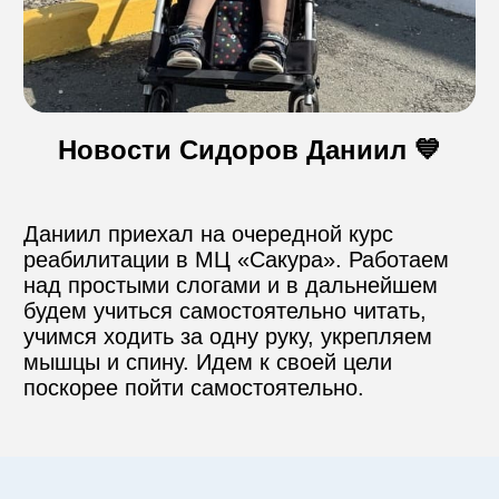
Контакты
Новости Сидоров Даниил 💙
Пожертвовать
телефон для связи
Даниил приехал на очередной курс 
+74999610149
реабилитации в МЦ «Сакура». Работаем 
над простыми слогами и в дальнейшем 
будем учиться самостоятельно читать, 
e-mail для связи
учимся ходить за одну руку, укрепляем 
info@angel-help.ru
мышцы и спину. Идем к своей цели 
поскорее пойти самостоятельно.