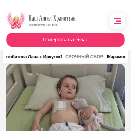
Пожертовать сейчас
О фонде
рстобитова Лана г. Иркутск❗
❗Карамов Ру
СРОЧНЫЙ СБОР
Поступления
Кому помочь
Кому помогли
Получить помощь
Сотрудничество