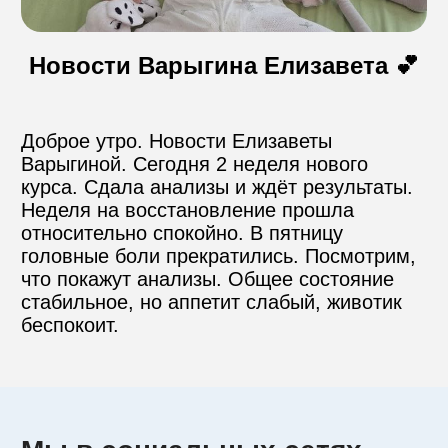
Контакты
Новости Варыгина Елизавета 💕
Доброе утро. Новости Елизаветы 
Пожертвовать
Варыгиной. Сегодня 2 неделя нового 
курса. Сдала анализы и ждёт результаты. 
телефон для связи
Неделя на восстановление прошла 
+74999610149
относительно спокойно. В пятницу 
головные боли прекратились. Посмотрим, 
что покажут анализы. Общее состояние 
e-mail для связи
стабильное, но аппетит слабый, животик 
info@angel-help.ru
беспокоит.