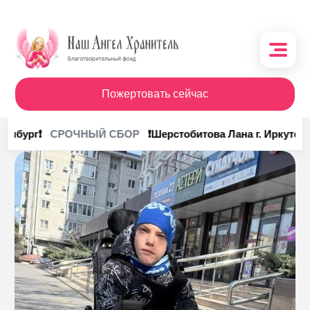
Пожертовать сейчас
О фонде
инбург❗
❗Шерстобитова Лана г. Иркутск❗
СРОЧНЫЙ СБОР
Поступления
Кому помочь
Кому помогли
Получить помощь
Сотрудничество