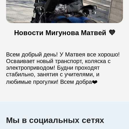
Контакты
Новости Мигунова Матвей 💜
Пожертвовать
Всем добрый день! У Матвея все хорошо! 
телефон для связи
Осваивает новый транспорт, коляска с 
+74999610149
электроприводом! Будни проходят 
стабильно, занятия с учителями, и 
любимые прогулки! Всем добра❤️
e-mail для связи
info@angel-help.ru
Мы в социальных сетях