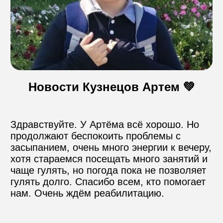
Контакты
Пожертвовать
Новости Кузнецов Артем 💚
телефон для связи
+74999610149
Здравствуйте. У Артёма всё хорошо. Но 
продолжают беспокоить проблемы с 
e-mail для связи
засыпанием, очень много энергии к вечеру, 
info@angel-help.ru
хотя стараемся посещать много занятий и 
чаще гулять, но погода пока не позволяет 
гулять долго. Спасибо всем, кто помогает 
нам. Очень ждём реабилитацию.