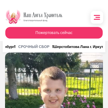
Пожертовать сейчас
О фонде
ринбург❗
❗Шерстобитова Лана г. Иркутск❗
СРОЧНЫЙ СБОР
Поступления
Кому помочь
Кому помогли
Получить помощь
Сотрудничество