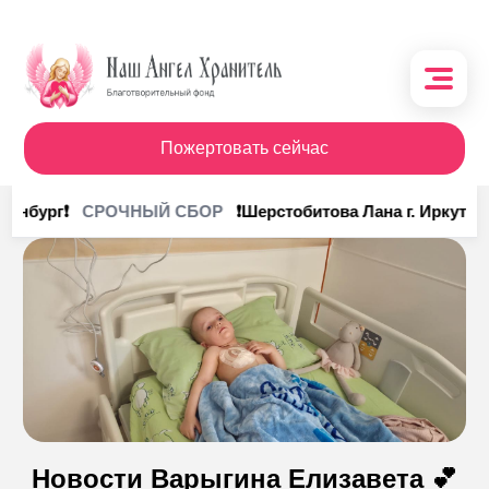
Пожертовать сейчас
О фонде
ринбург❗
❗Шерстобитова Лана г. Иркутск❗
СРОЧНЫЙ СБОР
Поступления
Кому помочь
Кому помогли
Получить помощь
Новости Варыгина Елизавета 💕
Сотрудничество