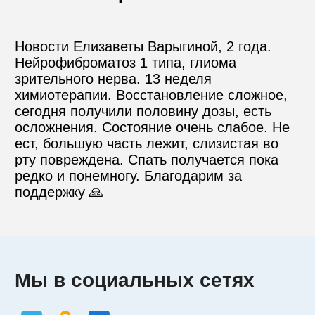
Контакты
Новости Елизаветы Варыгиной, 2 года. 
Нейрофиброматоз 1 типа, глиома 
зрительного нерва. 13 неделя 
химиотерапии. Восстановление сложное, 
Пожертвовать
сегодня получили половину дозы, есть 
осложнения. Состояние очень слабое. Не 
ест, большую часть лежит, слизистая во 
телефон для связи
рту повреждена. Спать получается пока 
+74999610149
редко и понемногу. Благодарим за 
поддержку 🙏
e-mail для связи
info@angel-help.ru
Мы в социальных сетях