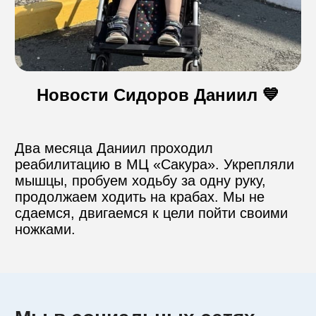
Контакты
Новости Сидоров Даниил 💙
Пожертвовать
телефон для связи
Два месяца Даниил проходил 
+74999610149
реабилитацию в МЦ «Сакура». Укрепляли 
мышцы, пробуем ходьбу за одну руку, 
продолжаем ходить на крабах. Мы не 
e-mail для связи
сдаемся, двигаемся к цели пойти своими 
info@angel-help.ru
ножками.