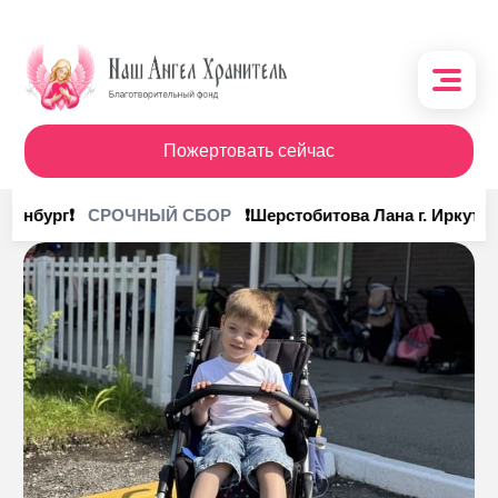
Пожертовать сейчас
О фонде
ринбург❗
❗Шерстобитова Лана г. Иркутск❗
СРОЧНЫЙ СБОР
Поступления
Кому помочь
Кому помогли
Получить помощь
Сотрудничество