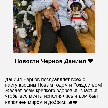
Контакты
Пожертвовать
телефон для связи
+74999610149
Новости Чернов Даниил 🧡
e-mail для связи
info@angel-help.ru
Даниил Чернов поздравляет всех с 
наступающим Новым годом и Рождеством! 
Желает всем крепкого здоровья, счастья, 
чтобы все мечты исполнялись и дом был 
наполнен миром и добром! 🎄❤️