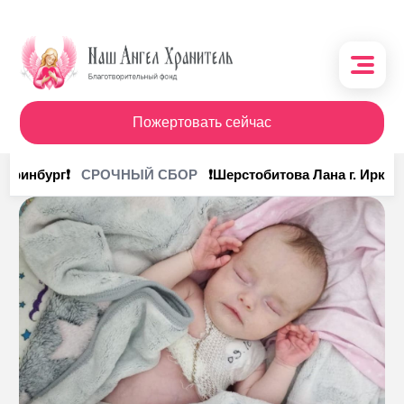
Пожертовать сейчас
О фонде
теринбург❗
❗Шерстобитова Лана г. Иркутск
СРОЧНЫЙ СБОР
Поступления
Кому помочь
Кому помогли
Получить помощь
Сотрудничество