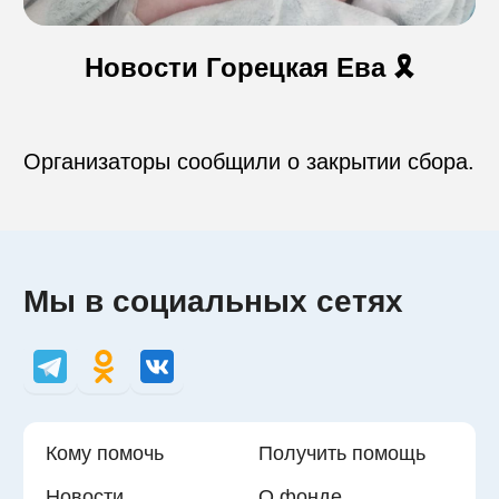
Контакты
Новости Горецкая Ева 🎗️
Пожертвовать
Организаторы сообщили о закрытии сбора.
телефон для связи
+74999610149
Мы в социальных сетях
e-mail для связи
info@angel-help.ru
Кому помочь
Получить помощь
Новости
О фонде