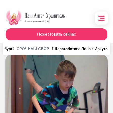
Пожертовать сейчас
О фонде
инбург❗
❗Шерстобитова Лана г. Иркутск❗
СРОЧНЫЙ СБОР
Поступления
Кому помочь
Кому помогли
Получить помощь
Сотрудничество