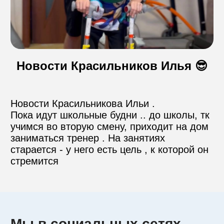
Контакты
Новости Красильников Илья 😎
Пожертвовать
Новости Красильникова Ильи .

телефон для связи
+74999610149
Пока идут школьные будни .. до школы, тк 
учимся во вторую смену, приходит на дом 
заниматься тренер . На занятиях 
e-mail для связи
старается - у него есть цель , к которой он 
info@angel-help.ru
стремится
Мы в социальных сетях