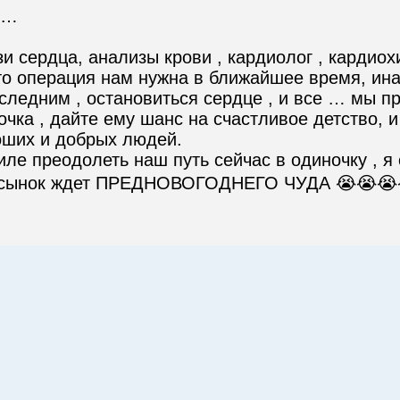
…

и сердца, анализы крови , кардиолог , кардиох
то операция нам нужна в ближайшее время, ина
следним , остановиться сердце , и все … мы п
ка , дайте ему шанс на счастливое детство, и 
оших и добрых людей.

силе преодолеть наш путь сейчас в одиночку , я
аш сынок ждет ПРЕДНОВОГОДНЕГО ЧУДА 😭😭😭