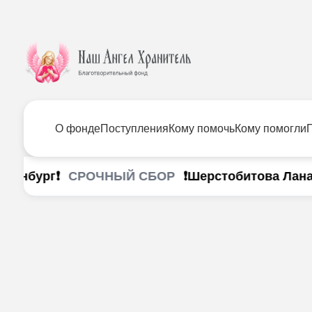
О фонде
Поступления
Кому помочь
Кому помогли
СРОЧНЫЙ СБОР
инбург❗
❗Шерстобитова Лана г. 