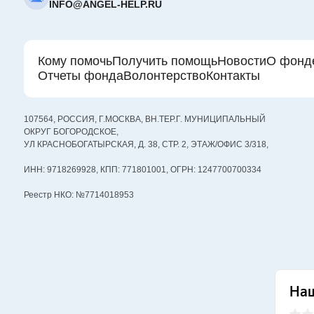
INFO@ANGEL-HELP.RU
Кому помочь
Получить помощь
Новости
О фонд
Отчеты фонда
Волонтерство
Контакты
107564, РОССИЯ, Г.МОСКВА, ВН.ТЕР.Г. МУНИЦИПАЛЬНЫЙ
ОКРУГ БОГОРОДСКОЕ,
УЛ КРАСНОБОГАТЫРСКАЯ, Д. 38, СТР. 2, ЭТАЖ/ОФИС 3/318,
ИНН: 9718269928, КПП: 771801001, ОГРН: 1247700700334
Реестр НКО: №7714018953