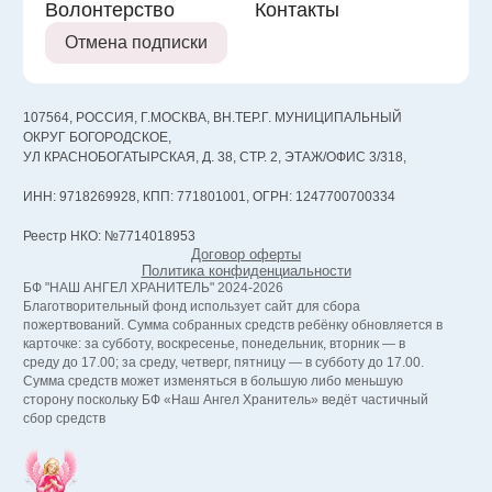
Волонтерство
Контакты
Отмена подписки
107564, РОССИЯ, Г.МОСКВА, ВН.ТЕР.Г. МУНИЦИПАЛЬНЫЙ
ОКРУГ БОГОРОДСКОЕ,
УЛ КРАСНОБОГАТЫРСКАЯ, Д. 38, СТР. 2, ЭТАЖ/ОФИС 3/318,
ИНН: 9718269928, КПП: 771801001, ОГРН: 1247700700334
Реестр НКО: №7714018953
Договор оферты
Политика конфиденциальности
БФ "НАШ АНГЕЛ ХРАНИТЕЛЬ" 2024-2026
Благотворительный фонд использует сайт для сбора
пожертвований. Сумма собранных средств ребёнку обновляется в
карточке: за субботу, воскресенье, понедельник, вторник — в
среду до 17.00; за среду, четверг, пятницу — в субботу до 17.00.
Сумма средств может изменяться в большую либо меньшую
сторону поскольку БФ «Наш Ангел Хранитель» ведёт частичный
сбор средств