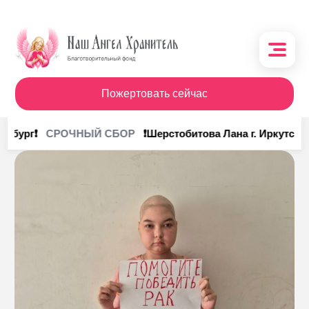
Пожертовать сейчас
О фонде
нбург❗
❗Шерстобитова Лана г. Иркутск❗
СРОЧНЫЙ СБОР
Поступления
Кому помочь
Кому помогли
Получить помощь
Сотрудничество