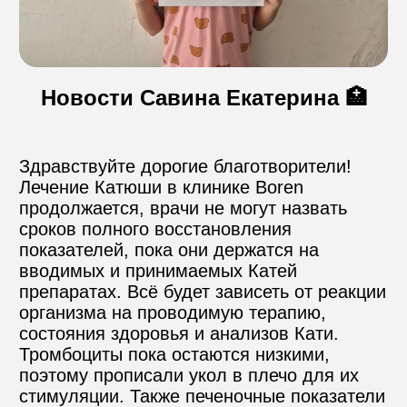
Контакты
Новости Савина Екатерина 🏥
Пожертвовать
Здравствуйте дорогие благотворители!

Лечение Катюши в клинике Boren 
телефон для связи
+74999610149
продолжается, врачи не могут назвать 
сроков полного восстановления 
показателей, пока они держатся на 
e-mail для связи
вводимых и принимаемых Катей 
info@angel-help.ru
препаратах. Всё будет зависеть от реакции 
организма на проводимую терапию, 
состояния здоровья и анализов Кати. 
Тромбоциты пока остаются низкими, 
поэтому прописали укол в плечо для их 
стимуляции. Также печеночные показатели 