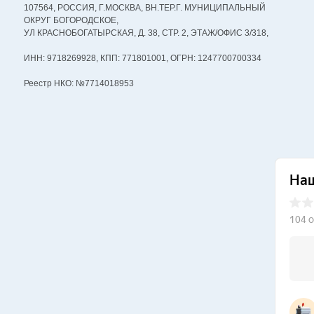
107564, РОССИЯ, Г.МОСКВА, ВН.ТЕР.Г. МУНИЦИПАЛЬНЫЙ
ОКРУГ БОГОРОДСКОЕ,
УЛ КРАСНОБОГАТЫРСКАЯ, Д. 38, СТР. 2, ЭТАЖ/ОФИС 3/318,
ИНН: 9718269928, КПП: 771801001, ОГРН: 1247700700334
Реестр НКО: №7714018953