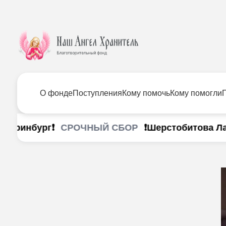
О фонде
Поступления
Кому помочь
Кому помогли
СРОЧНЫЙ СБОР
теринбург❗
❗Шерстобитова Лана 