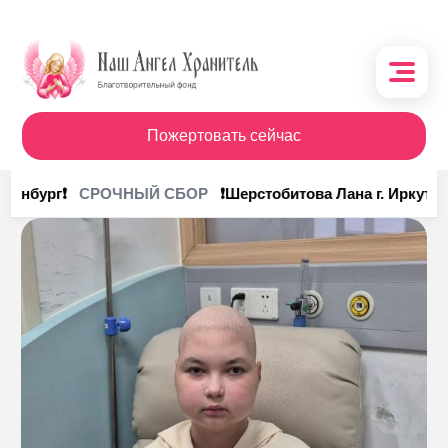
Пожертовать сейчас
О фонде
ринбург❗
❗Шерстобитова Лана г. Иркутск❗
СРОЧНЫЙ СБОР
Поступления
Кому помочь
Кому помогли
Получить помощь
Сотрудничество