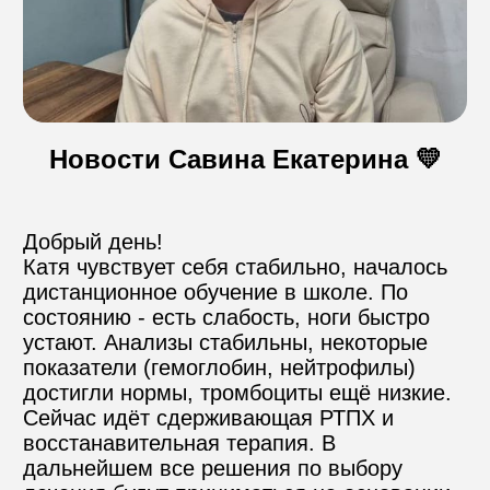
Контакты
Новости Савина Екатерина 💛
Пожертвовать
телефон для связи
Добрый день!

+74999610149
Катя чувствует себя стабильно, началось 
дистанционное обучение в школе. По 
e-mail для связи
состоянию - есть слабость, ноги быстро 
info@angel-help.ru
устают. Анализы стабильны, некоторые 
показатели (гемоглобин, нейтрофилы) 
достигли нормы, тромбоциты ещё низкие. 
Сейчас идёт сдерживающая РТПХ и 
восстанавительная терапия. В 
дальнейшем все решения по выбору 