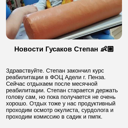
Контакты
Пожертвовать
Новости Гусаков Степан 👶🏼
телефон для связи
+74999610149
Здравствуйте. Степан закончил курс 
реабилитации в ФОЦ Адели г. Пенза. 
e-mail для связи
Сейчас отдыхаем после месячной 
info@angel-help.ru
реабилитации. Степан старается держать 
голову сам, но пока получается не очень 
хорошо. Отдых тоже у нас продуктивный 
проходим осмотр окулиста, сурдолога и 
проходим комиссию в садик и пмпк.