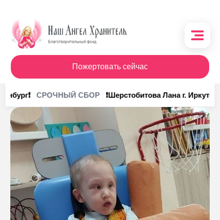
Пожертовать сейчас
О фонде
инбург❗
❗Шерстобитова Лана г. Иркутск❗
СРОЧНЫЙ СБОР
Поступления
Кому помочь
Кому помогли
Получить помощь
Сотрудничество