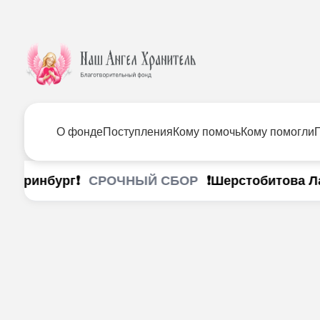
О фонде
Поступления
Кому помочь
Кому помогли
СРОЧНЫЙ СБОР
теринбург❗
❗Шерстобитова Лана 