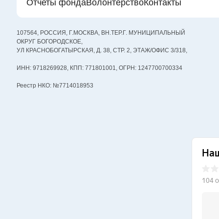
Отчеты фонда
Волонтерство
Контакты
107564, РОССИЯ, Г.МОСКВА, ВН.ТЕР.Г. МУНИЦИПАЛЬНЫЙ
ОКРУГ БОГОРОДСКОЕ,
УЛ КРАСНОБОГАТЫРСКАЯ, Д. 38, СТР. 2, ЭТАЖ/ОФИС 3/318,
ИНН: 9718269928, КПП: 771801001, ОГРН: 1247700700334
Реестр НКО: №7714018953