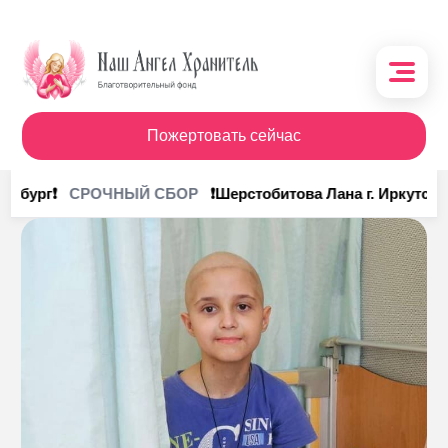
Пожертовать сейчас
О фонде
инбург❗
❗Шерстобитова Лана г. Иркутск❗
СРОЧНЫЙ СБОР
Поступления
Кому помочь
Кому помогли
Получить помощь
Сотрудничество