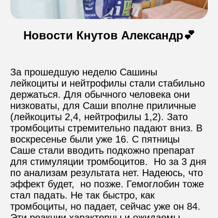
Контакты
Новости Кнутов Александр💕
Пожертвовать
За прошедшую неделю Сашины 
лейкоциты и нейтрофилы стали стабильно 
держаться. Для обычного человека они 
телефон для связи
низковаты, для Саши вполне приличные 
+74999610149
(лейкоциты 2,4, нейтрофилы 1,2). Зато 
тромбоциты стремительно падают вниз. В 
e-mail для связи
воскресенье были уже 16. С пятницы 
info@angel-help.ru
Саше стали вводить подкожно препарат 
для стимуляции тромбоцитов.  Но за 3 дня 
по анализам результата нет. Надеюсь, что 
эффект будет,  но позже. Гемоглобин тоже 
стал падать. Не так быстро, как 
тромбоциты, но падает, сейчас уже он 84. 
Эти реакции характерны и ожидаемы 