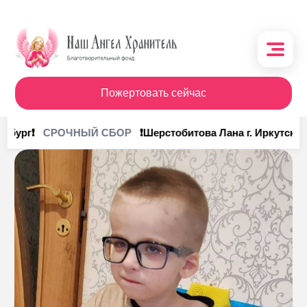
Пожертовать сейчас
О фонде
нбург❗
❗Шерстобитова Лана г. Иркутск❗
СРОЧНЫЙ СБОР
Поступления
Кому помочь
Кому помогли
Получить помощь
Сотрудничество