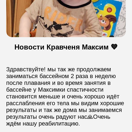
Контакты
Пожертвовать
Новости Кравченя Максим 💙
телефон для связи
+74999610149
Здравствуйте! мы так же продолжаем 
заниматься бассейном 2 раза в неделю 
после плавания и во время занятия в 
e-mail для связи
бассейне у Максимки спастичности 
info@angel-help.ru
становится меньше и очень хорошо идёт 
расслабления его тела мы видим хорошие 
результаты и так же дома мы занимаемся 
результаты очень радуют нас🙏Очень 
ждём нашу реабилитацию.