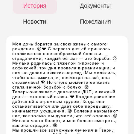
История
Документы
Новости
Пожелания
Моя дочь борется за свою жизнь с самого
рождения. 😢💔 С первого дня ей пришлось
сталкиваться с невообразимой болью и
страданиями, каждый её шаг — это борьба. 😞
Милана родилась с тяжёлой гипоксией и
асфиксией, три дня провела в реанимации, и
нам не давали никаких надежд. Мы молились,
чтобы она выжила, и, несмотря на всё, она
справилась! 💖 Но с того момента её жизнь
стала вечной борьбой с болью. 😢
Теперь она живёт с диагнозом ДЦП, и каждый
день — это новый вызов. 💔 Каждое движение
даётся ей с огромным трудом. Когда она
останавливается или даёт себе передышку,
начинаются ухудшения. 😞 Болезни накрывают
нас, как только мы думаем, что всё хорошо. 😓
Милана часто болеет, и мне больно смотреть,
как она страдает. 😭
Мы прошли все возможные лечения в Твери,