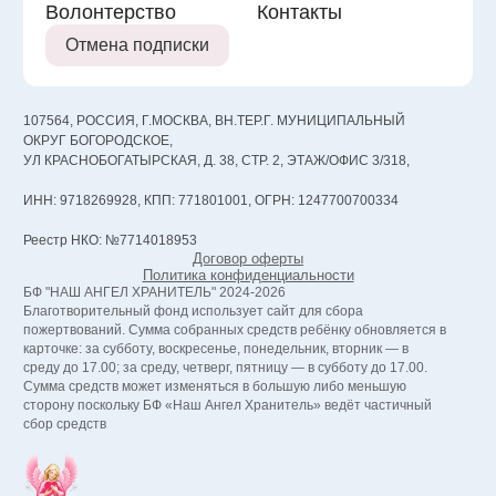
Волонтерство
Контакты
Отмена подписки
107564, РОССИЯ, Г.МОСКВА, ВН.ТЕР.Г. МУНИЦИПАЛЬНЫЙ
ОКРУГ БОГОРОДСКОЕ,
УЛ КРАСНОБОГАТЫРСКАЯ, Д. 38, СТР. 2, ЭТАЖ/ОФИС 3/318,
ИНН: 9718269928, КПП: 771801001, ОГРН: 1247700700334
Реестр НКО: №7714018953
Договор оферты
Политика конфиденциальности
БФ "НАШ АНГЕЛ ХРАНИТЕЛЬ" 2024-2026
Благотворительный фонд использует сайт для сбора
пожертвований. Сумма собранных средств ребёнку обновляется в
карточке: за субботу, воскресенье, понедельник, вторник — в
среду до 17.00; за среду, четверг, пятницу — в субботу до 17.00.
Сумма средств может изменяться в большую либо меньшую
сторону поскольку БФ «Наш Ангел Хранитель» ведёт частичный
сбор средств