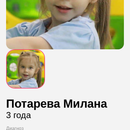
Контакты
Пожертвовать
телефон для связи
+74999610149
e-mail для связи
info@angel-help.ru
Потарева Милана
3 года
Диагноз