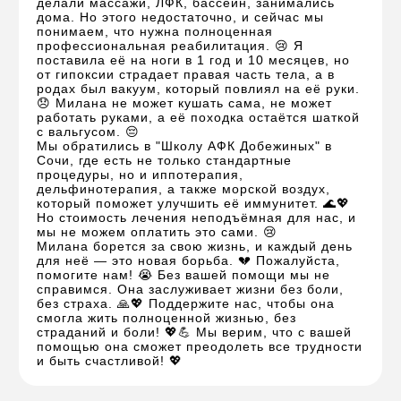
делали массажи, ЛФК, бассейн, занимались
дома. Но этого недостаточно, и сейчас мы
понимаем, что нужна полноценная
профессиональная реабилитация. 😢 Я
поставила её на ноги в 1 год и 10 месяцев, но
от гипоксии страдает правая часть тела, а в
родах был вакуум, который повлиял на её руки.
😞 Милана не может кушать сама, не может
работать руками, а её походка остаётся шаткой
с вальгусом. 😔
Мы обратились в "Школу АФК Добежиных" в
Сочи, где есть не только стандартные
процедуры, но и иппотерапия,
дельфинотерапия, а также морской воздух,
который поможет улучшить её иммунитет. 🌊💖
Но стоимость лечения неподъёмная для нас, и
мы не можем оплатить это сами. 😢
Милана борется за свою жизнь, и каждый день
для неё — это новая борьба. 💔 Пожалуйста,
помогите нам! 😭 Без вашей помощи мы не
справимся. Она заслуживает жизни без боли,
без страха. 🙏💖 Поддержите нас, чтобы она
смогла жить полноценной жизнью, без
страданий и боли! 💖💪 Мы верим, что с вашей
помощью она сможет преодолеть все трудности
и быть счастливой! 💖