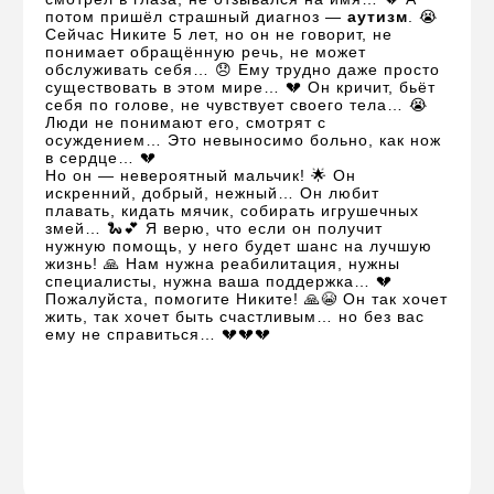
потом пришёл страшный диагноз —
аутизм
. 😭
Сейчас Никите 5 лет, но он не говорит, не
понимает обращённую речь, не может
обслуживать себя… 😞 Ему трудно даже просто
существовать в этом мире… 💔 Он кричит, бьёт
себя по голове, не чувствует своего тела… 😭
Люди не понимают его, смотрят с
осуждением… Это невыносимо больно, как нож
в сердце… 💔
Но он — невероятный мальчик! 🌟 Он
искренний, добрый, нежный… Он любит
плавать, кидать мячик, собирать игрушечных
змей… 🐍💕 Я верю, что если он получит
нужную помощь, у него будет шанс на лучшую
жизнь! 🙏 Нам нужна реабилитация, нужны
специалисты, нужна ваша поддержка… 💔
Пожалуйста, помогите Никите! 🙏😭 Он так хочет
жить, так хочет быть счастливым… но без вас
ему не справиться… 💔💔💔