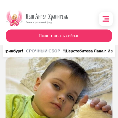
Пожертовать сейчас
О фонде
теринбург❗
❗Шерстобитова Лана г. Иркутс
СРОЧНЫЙ СБОР
Поступления
Кому помочь
Кому помогли
Получить помощь
Сотрудничество