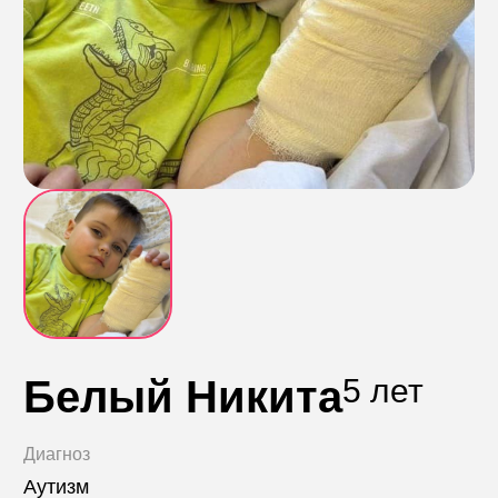
Контакты
Пожертвовать
телефон для связи
+74999610149
e-mail для связи
info@angel-help.ru
Белый Никита
5 лет
Диагноз
Аутизм