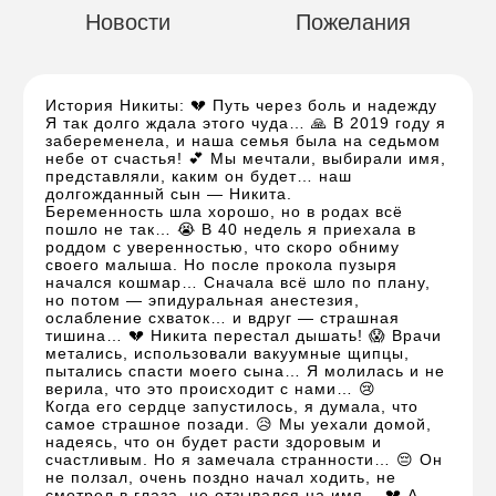
Новости
Пожелания
История Никиты: 💔 Путь через боль и надежду
Я так долго ждала этого чуда… 🙏 В 2019 году я
забеременела, и наша семья была на седьмом
небе от счастья! 💕 Мы мечтали, выбирали имя,
представляли, каким он будет… наш
долгожданный сын — Никита.
Беременность шла хорошо, но в родах всё
пошло не так… 😭 В 40 недель я приехала в
роддом с уверенностью, что скоро обниму
своего малыша. Но после прокола пузыря
начался кошмар… Сначала всё шло по плану,
но потом — эпидуральная анестезия,
ослабление схваток… и вдруг — страшная
тишина… 💔 Никита перестал дышать! 😱 Врачи
метались, использовали вакуумные щипцы,
пытались спасти моего сына… Я молилась и не
верила, что это происходит с нами… 😢
Когда его сердце запустилось, я думала, что
самое страшное позади. 😥 Мы уехали домой,
надеясь, что он будет расти здоровым и
счастливым. Но я замечала странности… 😔 Он
не ползал, очень поздно начал ходить, не
смотрел в глаза, не отзывался на имя… 💔 А