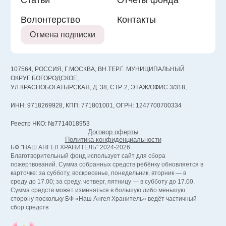
Статьи
Отчеты фонда
Волонтерство
Контакты
Отмена подписки
107564, РОССИЯ, Г.МОСКВА, ВН.ТЕР.Г. МУНИЦИПАЛЬНЫЙ
ОКРУГ БОГОРОДСКОЕ,
УЛ КРАСНОБОГАТЫРСКАЯ, Д. 38, СТР. 2, ЭТАЖ/ОФИС 3/318,
ИНН: 9718269928, КПП: 771801001, ОГРН: 1247700700334
Реестр НКО: №7714018953
Договор оферты
Политика конфиденциальности
БФ "НАШ АНГЕЛ ХРАНИТЕЛЬ" 2024-2026
Благотворительный фонд использует сайт для сбора
пожертвований. Сумма собранных средств ребёнку обновляется в
карточке: за субботу, воскресенье, понедельник, вторник — в
среду до 17.00; за среду, четверг, пятницу — в субботу до 17.00.
Сумма средств может изменяться в большую либо меньшую
сторону поскольку БФ «Наш Ангел Хранитель» ведёт частичный
сбор средств