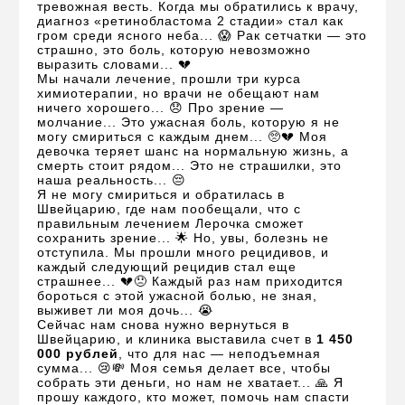
тревожная весть. Когда мы обратились к врачу,
диагноз «ретинобластома 2 стадии» стал как
гром среди ясного неба... 😱 Рак сетчатки — это
страшно, это боль, которую невозможно
выразить словами... 💔
Мы начали лечение, прошли три курса
химиотерапии, но врачи не обещают нам
ничего хорошего... 😞 Про зрение —
молчание... Это ужасная боль, которую я не
могу смириться с каждым днем... 🥺💔 Моя
девочка теряет шанс на нормальную жизнь, а
смерть стоит рядом... Это не страшилки, это
наша реальность... 😔
Я не могу смириться и обратилась в
Швейцарию, где нам пообещали, что с
правильным лечением Лерочка сможет
сохранить зрение... 🌟 Но, увы, болезнь не
отступила. Мы прошли много рецидивов, и
каждый следующий рецидив стал еще
страшнее... 💔😞 Каждый раз нам приходится
бороться с этой ужасной болью, не зная,
выживет ли моя дочь... 😭
Сейчас нам снова нужно вернуться в
Швейцарию, и клиника выставила счет в
1 450
000 рублей
, что для нас — неподъемная
сумма... 😢💸 Моя семья делает все, чтобы
собрать эти деньги, но нам не хватает... 🙏 Я
прошу каждого, кто может, помочь нам спасти