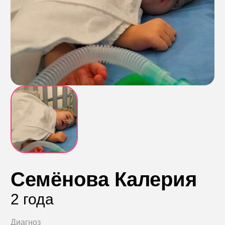
Контакты
Пожертвовать
телефон для связи
+74999610149
e-mail для связи
info@angel-help.ru
Семёнова Калерия
2 года
Диагноз