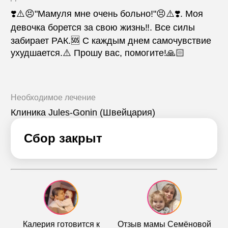
❣️⚠️😣"Мамуля мне очень больно!"😣⚠️❣️. Моя
девочка борется за свою жизнь‼️. Все силы
забирает РАК.🆘 С каждым днем самочувствие
ухудшается.⚠️ Прошу вас, помогите!🙏🏻
Необходимое лечение
Клиника Jules-Gonin (Швейцария)
Сбор закрыт
Калерия готовится к
Отзыв мамы Семёновой