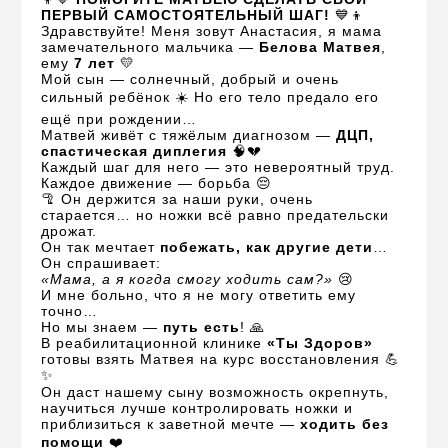
ПЕРВЫЙ САМОСТОЯТЕЛЬНЫЙ ШАГ!
💙👦
Здравствуйте! Меня зовут Анастасия, я мама
замечательного мальчика —
Белова Матвея
,
ему
7 лет
💛
Мой сын — солнечный, добрый и очень
сильный ребёнок ☀️ Но его тело предало его
ещё при рождении…
Матвей живёт с тяжёлым диагнозом —
ДЦП,
спастическая диплегия
🧠💔
Каждый шаг для него — это невероятный труд.
Каждое движение — борьба 😔
🦿 Он держится за наши руки, очень
старается… но ножки всё равно предательски
дрожат.
Он так мечтает
побежать, как другие дети
…
Он спрашивает:
«Мама, а я когда смогу ходить сам?»
😢
И мне больно, что я не могу ответить ему
точно…
Но мы знаем —
путь есть
! 🙏
В реабилитационной клинике
«Ты Здоров»
готовы взять Матвея на курс восстановления 💪
✨
Он даст нашему сыну возможность окрепнуть,
научиться лучше контролировать ножки и
приблизиться к заветной мечте —
ходить без
помощи
❤️