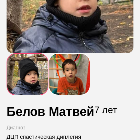
Контакты
Пожертвовать
телефон для связи
+74999610149
e-mail для связи
info@angel-help.ru
Белов Матвей
7 лет
Диагноз
ДЦП спастическая диплегия