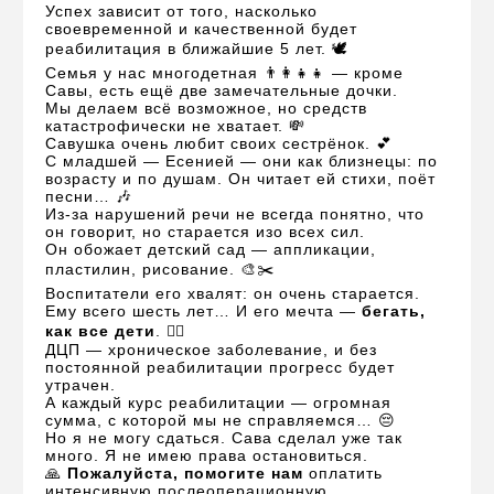
Успех зависит от того, насколько
своевременной и качественной будет
реабилитация в ближайшие 5 лет. 🕊️
Семья у нас многодетная 👨‍👩‍👧‍👧 — кроме
Савы, есть ещё две замечательные дочки.
Мы делаем всё возможное, но средств
катастрофически не хватает. 💸
Савушка очень любит своих сестрёнок. 💕
С младшей — Есенией — они как близнецы: по
возрасту и по душам. Он читает ей стихи, поёт
песни… 🎶
Из-за нарушений речи не всегда понятно, что
он говорит, но старается изо всех сил.
Он обожает детский сад — аппликации,
пластилин, рисование. 🎨✂️
Воспитатели его хвалят: он очень старается.
Ему всего шесть лет… И его мечта —
бегать,
как все дети
. 🏃‍♂️
ДЦП — хроническое заболевание, и без
постоянной реабилитации прогресс будет
утрачен.
А каждый курс реабилитации — огромная
сумма, с которой мы не справляемся… 😔
Но я не могу сдаться. Сава сделал уже так
много. Я не имею права остановиться.
🙏
Пожалуйста, помогите нам
оплатить
интенсивную послеоперационную