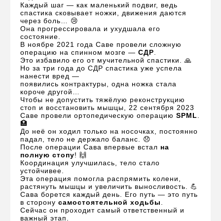
Каждый шаг — как маленький подвиг, ведь
спастика сковывает ножки, движения даются
через боль… 😢
Она прогрессировала и ухудшала его
состояние.
В ноябре 2021 года Саве провели сложную
операцию на спинном мозге —
СДР
.
Это избавило его от мучительной спастики. 🙏
Но за три года до СДР спастика уже успела
нанести вред —
появились контрактуры, одна ножка стала
короче другой…
Чтобы не допустить тяжёлую реконструкцию
стоп и восстановить мышцы, 22 сентября 2023
Саве провели ортопедическую операцию
SPML
.
🏥
До неё он ходил только на носочках, постоянно
падал, тело не держало баланс. 😞
После операции Сава впервые встал
на
полную стопу
! 🙌
Координация улучшилась, тело стало
устойчивее.
Эта операция помогла распрямить колени,
растянуть мышцы и увеличить выносливость. 💪
Сава борется каждый день. Его путь — это путь
в сторону
самостоятельной ходьбы
.
Сейчас он проходит самый ответственный и
важный этап.