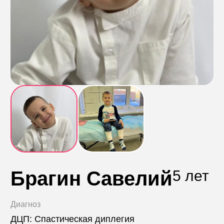
Контакты
Пожертвовать
телефон для связи
+74999610149
e-mail для связи
info@angel-help.ru
Брагин Савелий
5 лет
Диагноз
ДЦП: Спастическая диплегия