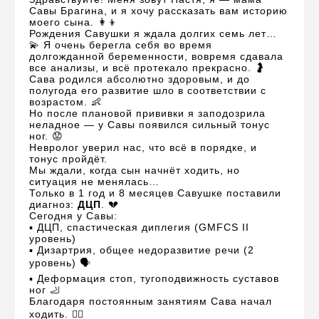
Савы Брагина, и я хочу рассказать вам историю
моего сына. 👩‍👦
Рождения Савушки я ждала долгих семь лет…
💫 Я очень берегла себя во время
долгожданной беременности, вовремя сдавала
все анализы, и всё протекало прекрасно. 🤰
Сава родился абсолютно здоровым, и до
полугода его развитие шло в соответствии с
возрастом. 👶
Но после плановой прививки я заподозрила
неладное — у Савы появился сильный тонус
ног. 😟
Невролог уверил нас, что всё в порядке, и
тонус пройдёт.
Мы ждали, когда сын начнёт ходить, но
ситуация не менялась…
Только в 1 год и 8 месяцев Савушке поставили
диагноз:
ДЦП
. 💔
Сегодня у Савы:
▪️ ДЦП, спастическая диплегия (GMFCS II
уровень)
▪️ Дизартрия, общее недоразвитие речи (2
уровень) 🗣️
▪️ Деформация стоп, тугоподвижность суставов
ног 🦶
Благодаря постоянным занятиям Сава начал
ходить. 🚶‍♂️