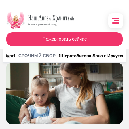
Пожертовать сейчас
О фонде
нбург❗
❗Шерстобитова Лана г. Иркутск❗
СРОЧНЫЙ СБОР
Поступления
Кому помочь
Кому помогли
Получить помощь
Сотрудничество