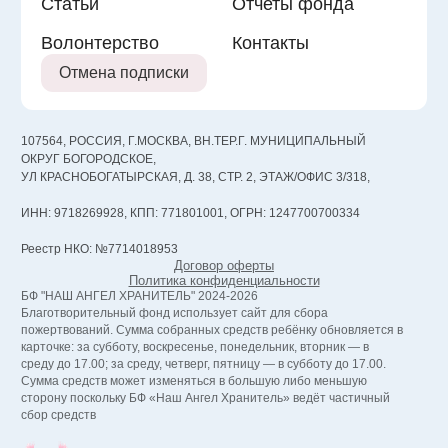
Статьи
Отчеты фонда
Волонтерство
Контакты
Отмена подписки
107564, РОССИЯ, Г.МОСКВА, ВН.ТЕР.Г. МУНИЦИПАЛЬНЫЙ
ОКРУГ БОГОРОДСКОЕ,
УЛ КРАСНОБОГАТЫРСКАЯ, Д. 38, СТР. 2, ЭТАЖ/ОФИС 3/318,
ИНН: 9718269928, КПП: 771801001, ОГРН: 1247700700334
Реестр НКО: №7714018953
Договор оферты
Политика конфиденциальности
БФ "НАШ АНГЕЛ ХРАНИТЕЛЬ" 2024-2026
Благотворительный фонд использует сайт для сбора
пожертвований. Сумма собранных средств ребёнку обновляется в
карточке: за субботу, воскресенье, понедельник, вторник — в
среду до 17.00; за среду, четверг, пятницу — в субботу до 17.00.
Сумма средств может изменяться в большую либо меньшую
сторону поскольку БФ «Наш Ангел Хранитель» ведёт частичный
сбор средств