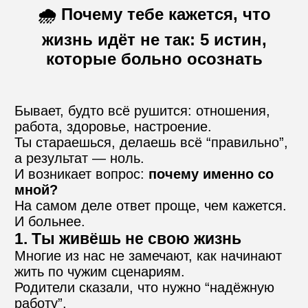
🌧 Почему тебе кажется, что
жизнь идёт не так: 5 истин,
Контакты
которые больно осознать
Пожертвовать
Бывает, будто всё рушится: отношения, 
работа, здоровье, настроение.
Ты стараешься, делаешь всё “правильно”, 
телефон для связи
+74999610149
а результат — ноль.
И возникает вопрос: 
почему именно со 
мной?
e-mail для связи
На самом деле ответ проще, чем кажется. 
info@angel-help.ru
И больнее.
1. Ты живёшь не свою жизнь
Многие из нас не замечают, как начинают 
жить по чужим сценариям.
Родители сказали, что нужно “надёжную 
работу”.