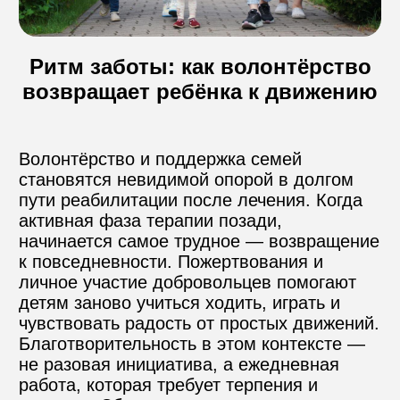
Контакты
Ритм заботы: как волонтёрство
возвращает ребёнка к движению
Пожертвовать
Волонтёрство и поддержка семей 
становятся невидимой опорой в долгом 
телефон для связи
пути реабилитации после лечения. Когда 
+74999610149
активная фаза терапии позади, 
начинается самое трудное — возвращение 
e-mail для связи
к повседневности. Пожертвования и 
info@angel-help.ru
личное участие добровольцев помогают 
детям заново учиться ходить, играть и 
чувствовать радость от простых движений. 
Благотворительность в этом контексте — 
не разовая инициатива, а ежедневная 
работа, которая требует терпения и 