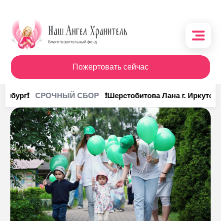
Пожертовать сейчас
О фонде
инбург❗
❗Шерстобитова Лана г. Иркутск❗
СРОЧНЫЙ СБОР
Поступления
Кому помочь
Кому помогли
Получить помощь
Сотрудничество