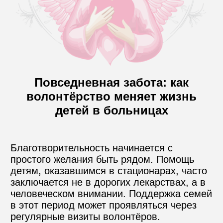
Контакты
Пожертвовать
Повседневная забота: как
волонтёрство меняет жизнь
телефон для связи
детей в больницах
+74999610149
e-mail для связи
Благотворительность начинается с 
info@angel-help.ru
простого желания быть рядом. Помощь 
детям, оказавшимся в стационарах, часто 
заключается не в дорогих лекарствах, а в 
человеческом внимании. Поддержка семей 
в этот период может проявляться через 
регулярные визиты волонтёров. 