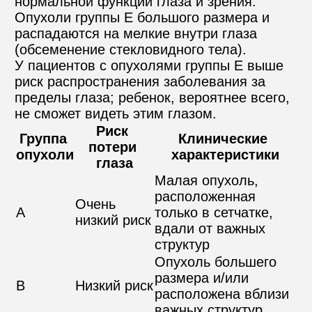
нормальной функции глаза и зрения. 
Опухоли группы Е большого размера и 
распадаются на мелкие внутри глаза 
(обсеменение стекловидного тела). 
У пациентов с опухолями группы Е выше 
риск распространения заболевания за 
пределы глаза; ребенок, вероятнее всего, 
не сможет видеть этим глазом.
Риск 
Группа 
Клинические 
потери 
опухоли
характеристики
глаза
Малая опухоль, 
расположенная 
Очень 
A
только в сетчатке, 
низкий риск
вдали от важных 
структур
Опухоль большего 
размера и/или 
B
Низкий риск
расположена вблизи 
важных структур