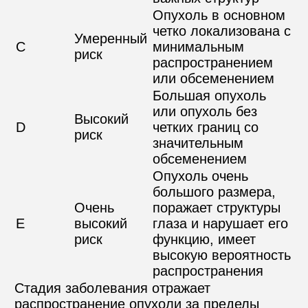
Опухоль в основном 
четко локализована с 
Умеренный 
C
минимальным 
риск
распространением 
или обсеменением
Большая опухоль 
или опухоль без 
Высокий 
D
четких границ со 
риск
значительным 
обсеменением
Опухоль очень 
большого размера, 
Очень 
поражает структуры 
E
высокий 
глаза и нарушает его 
риск
функцию, имеет 
высокую вероятность 
распространения
Стадия заболевания отражает 
распространение опухоли за пределы 