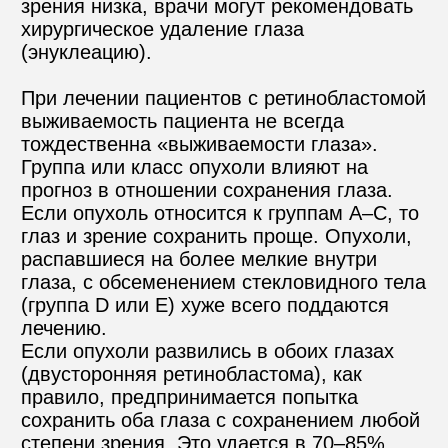
зрения низка, врачи могут рекомендовать 
хирургическое удаление глаза 
(энуклеацию).
При лечении пациентов с ретинобластомой 
выживаемость пациента не всегда 
тождественна «выживаемости глаза». 
Группа или класс опухоли влияют на 
прогноз в отношении сохранения глаза. 
Если опухоль относится к группам A–C, то 
глаз и зрение сохранить проще. Опухоли, 
распавшиеся на более мелкие внутри 
глаза, с обсеменением стекловидного тела 
(группа D или Е) хуже всего поддаются 
лечению.
Если опухоли развились в обоих глазах 
(двусторонняя ретинобластома), как 
правило, предпринимается попытка 
сохранить оба глаза с сохранением любой 
степени зрения. Это удается в 70–85% 