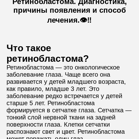
Ретинобластома. Диагностика,
причины появления и способ
Контакты
лечения.👁️‼️
Пожертвовать
Что такое 
ретинобластома?
телефон для связи
Ретинобластома — это онкологическое 
+74999610149
заболевание глаза. Чаще всего она 
развивается у детей младшего возраста, 
e-mail для связи
как правило, младше 3 лет. Это 
info@angel-help.ru
заболевание редко встречается у детей 
старше 5 лет. Ретинобластома 
формируется в сетчатке глаза. Сетчатка — 
тонкий слой нервной ткани на задней 
поверхности глаза. Клетки сетчатки 
распознают свет и цвет. Ретинобластома 
может поражать один глаз 