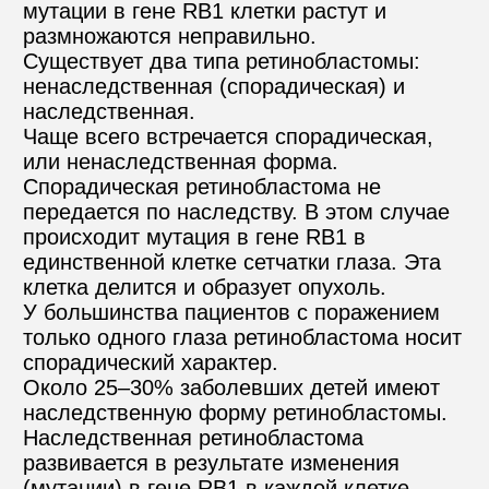
мутации в гене RB1 клетки растут и 
размножаются неправильно.
Существует два типа ретинобластомы: 
ненаследственная (спорадическая) и 
наследственная.
Чаще всего встречается спорадическая, 
или ненаследственная форма. 
Спорадическая ретинобластома не 
передается по наследству. В этом случае 
происходит мутация в гене RB1 в 
единственной клетке сетчатки глаза. Эта 
клетка делится и образует опухоль. 
У большинства пациентов с поражением 
только одного глаза ретинобластома носит 
спорадический характер.
Около 25–30% заболевших детей имеют 
наследственную форму ретинобластомы. 
Наследственная ретинобластома 
развивается в результате изменения 
(мутации) в гене RB1 в каждой клетке 