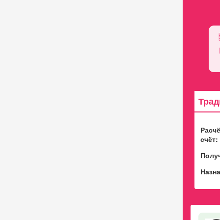
Трад
Расч
счёт:
Полу
Назна