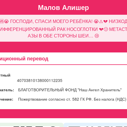
Малов Алишер
🆘😭 ГОСПОДИ, СПАСИ МОЕГО РЕБЁНКА! 😭⚠️💔 НИЗКО
ИФФЕРЕНЦИРОВАННЫЙ РАК НОСОГЛОТКИ 💔😢 МЕТАС
АЗЫ В ОБЕ СТОРОНЫ ШЕИ… 😢
иционный перевод
ётный
40703810138000112235
чатель:
БЛАГОТВОРИТЕЛЬНЫЙ ФОНД "Наш Ангел Хранитель"
чение:
Пожертвование согласно ст. 582 ГК РФ. Без налога (НДС)