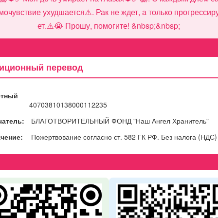
мочувствие ухудшается⚠️. Рак не ждет, а только прогрессир
ет.⚠️😭 Прошу, помогите! &nbsp;&nbsp;
иционный перевод
ётный
40703810138000112235
чатель:
БЛАГОТВОРИТЕЛЬНЫЙ ФОНД "Наш Ангел Хранитель"
чение:
Пожертвование согласно ст. 582 ГК РФ. Без налога (НДС)