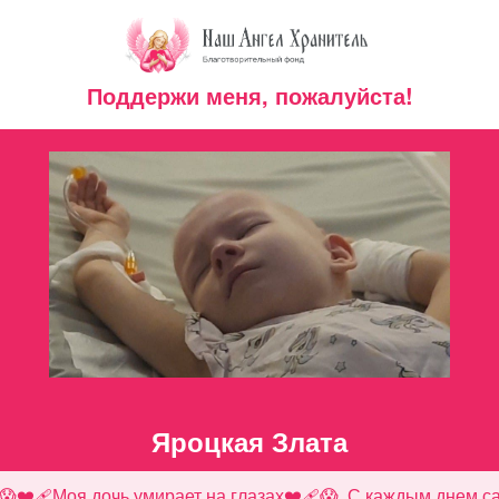
Поддержи меня, пожалуйста!
Яроцкая Злата
😱❤️‍🩹Моя дочь умирает на глазах❤️‍🩹😱. С каждым днем с