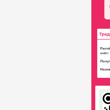
Трад
Расч
счёт:
Полу
Назна