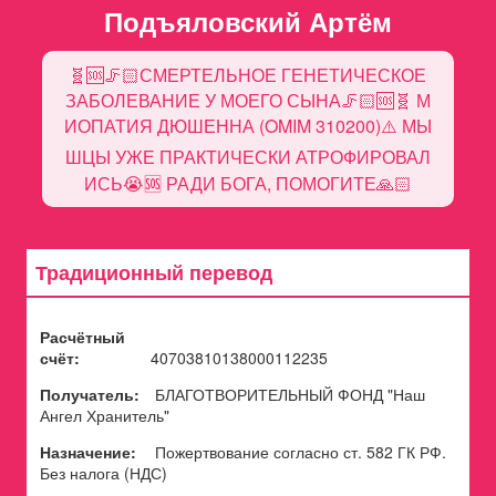
Подъяловский Артём
🧬🆘🦵🏻СМЕРТЕЛЬНОЕ ГЕНЕТИЧЕСКОЕ
ЗАБОЛЕВАНИЕ У МОЕГО СЫНА🦵🏻🆘🧬 М
ИОПАТИЯ ДЮШЕННА (OMIM 310200)⚠️ МЫ
ШЦЫ УЖЕ ПРАКТИЧЕСКИ АТРОФИРОВАЛ
ИСЬ😭🆘 РАДИ БОГА, ПОМОГИТЕ🙏🏻
Традиционный перевод
Расчётный
счёт:
40703810138000112235
Получатель:
БЛАГОТВОРИТЕЛЬНЫЙ ФОНД "Наш
Ангел Хранитель"
Назначение:
Пожертвование согласно ст. 582 ГК РФ.
Без налога (НДС)