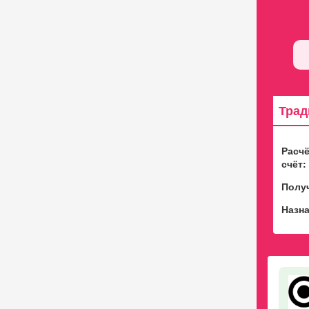
Трад
Расч
счёт:
Полу
Назна