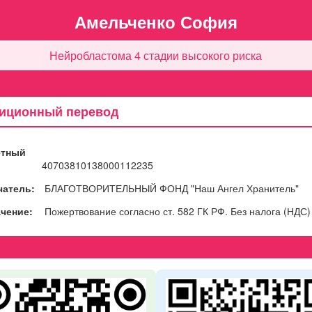
Амельченко София
Нейробластома 4 стадии высокого риска
иционный перевод
ётный
40703810138000112235
чатель:
БЛАГОТВОРИТЕЛЬНЫЙ ФОНД "Наш Ангел Хранитель"
чение:
Пожертвование согласно ст. 582 ГК РФ. Без налога (НДС)