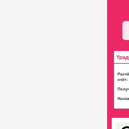
Трад
Расч
счёт:
Полу
Назна