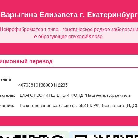
Варыгина Елизавета г. Екатеринбург
Нейрофиброматоз 1 типа - генетическое редкое заболеван
е образующие опухоли!&nbsp;
иционный перевод
ётный
40703810138000112235
чатель:
БЛАГОТВОРИТЕЛЬНЫЙ ФОНД "Наш Ангел Хранитель"
чение:
Пожертвование согласно ст. 582 ГК РФ. Без налога (НДС)