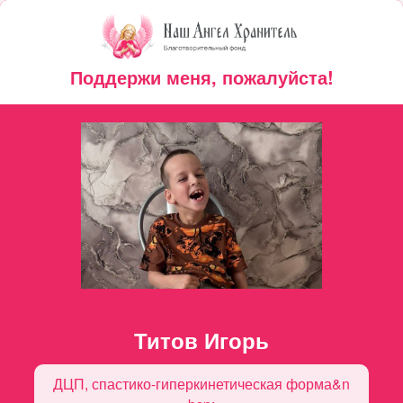
Поддержи меня, пожалуйста!
Титов Игорь
ДЦП, спастико-гиперкинетическая форма&n