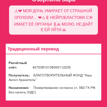
⚠️💔 МОЯ ДОЧЬ УМИРАЕТ ОТ СТРАШНОЙ
ОПУХОЛИ… 💔⚠️🧬 НЕЙРОБЛАСТОМА СЖ
ИМАЕТ ЕЁ ОРГАНЫ! 🧬🙏 МОЛЮ, НЕ ДАЙТ
Е ЕЙ УЙТИ 🙏
Традиционный перевод
Расчётный
счёт:
40703810138000112235
Получатель:
БЛАГОТВОРИТЕЛЬНЫЙ ФОНД "Наш
Ангел Хранитель"
Назначение:
Пожертвование согласно ст. 582 ГК РФ.
Без налога (НДС)